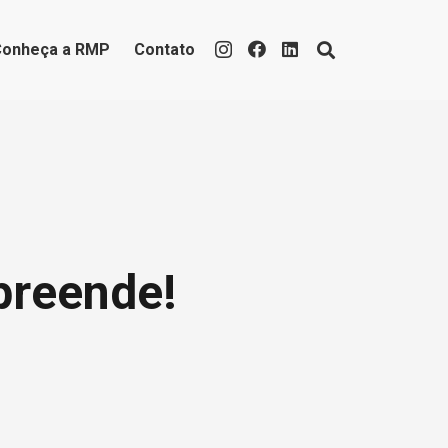
Conheça a RMP
Contato
preende!