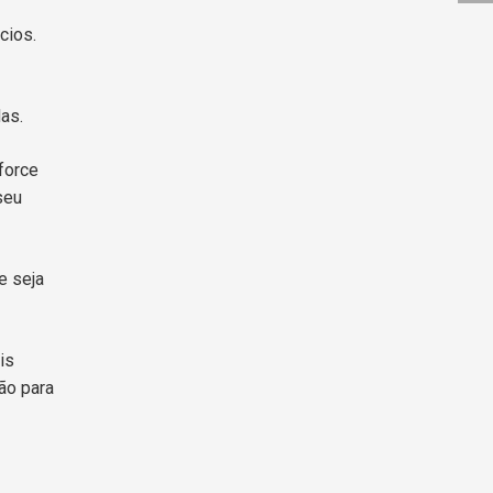
cios.
as.
force
seu
e seja
is
ão para