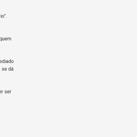
o”.
 quem
tediado
 se dá
er ser