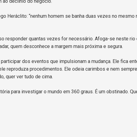
m ao declínio do negócio.
ego Heráclito: “nenhum homem se banha duas vezes no mesmo ri
so responder quantas vezes for necessário. Afoga-se neste rio
adar, quem desconhece a margem mais próxima e segura.
 participar dos eventos que impulsionam a mudança. Ele fica en
ele reproduza procedimentos. Ele odeia carimbos e nem sempre
o, quer ver tudo de cima.
tória para investigar o mundo em 360 graus. É um obstinado. Qu