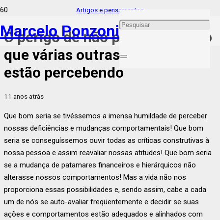
Artigos e pensamentos
Marcelo Ponzoni
O perigo de não percebermos o
que várias outras pessoas
estão percebendo
11 anos atrás
Que bom seria se tivéssemos a imensa humildade de perceber
nossas deficiências e mudanças comportamentais! Que bom
seria se conseguíssemos ouvir todas as críticas construtivas à
nossa pessoa e assim reavaliar nossas atitudes! Que bom seria
se a mudança de patamares financeiros e hierárquicos não
alterasse nossos comportamentos! Mas a vida não nos
proporciona essas possibilidades e, sendo assim, cabe a cada
um de nós se auto-avaliar freqüentemente e decidir se suas
ações e comportamentos estão adequados e alinhados com