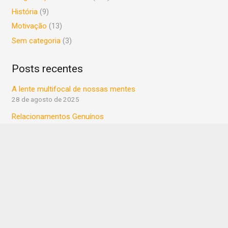
História
(9)
Motivação
(13)
Sem categoria
(3)
Posts recentes
A lente multifocal de nossas mentes
28 de agosto de 2025
Relacionamentos Genuínos
17 de novembro de 2024
O plural da prioridade
22 de maio de 2024
VAREJO – Antes, o ‘patinho feio’ da comunicação!
22 de maio de 2024
Beleza oculta
11 de janeiro de 2024