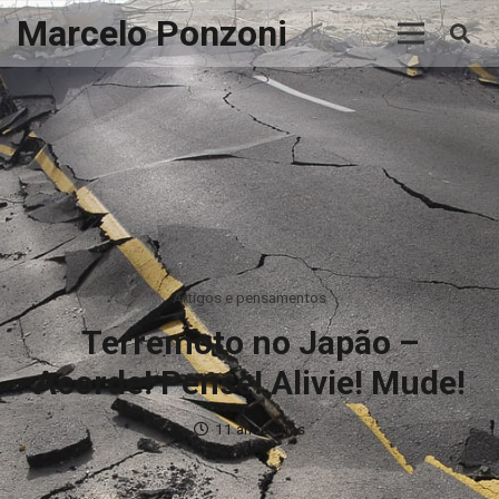
Marcelo Ponzoni
Artigos e pensamentos
Terremoto no Japão –
Acorde! Pense! Alivie! Mude!
11 anos atrás