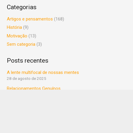
Categorias
Artigos e pensamentos
(168)
História
(9)
Motivação
(13)
Sem categoria
(3)
Posts recentes
A lente multifocal de nossas mentes
28 de agosto de 2025
Relacionamentos Genuínos
17 de novembro de 2024
O plural da prioridade
22 de maio de 2024
VAREJO – Antes, o ‘patinho feio’ da comunicação!
22 de maio de 2024